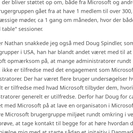
 der bliver støttet op om, både fra Microsoft og andr
brugergruppen gået fra at have 1 medlem til over 300
æssige møder, ca 1 gang om måneden, hvor der både 
 table" sessioner.
r Nathan snakkede jeg også med Doug Spindler, som
rupper i USA, han har blandt andet været med til at
oft opmærksom på, at mange administratorer rundt 
, ikke er tilfredse med det engagement som Microsof
tratorer. Der har været flere bruger undersøgelser h
t er tilfredse med hvad Microsoft tilbyder dem, hvo
ratorer generelt er utilfredse. Derfor har Doug for ca
t med Microsoft på at lave en organisaton i Microsoft,
re Microsoft brugergruppe miljøet rundt omkring i ve
 prøve, at tage kontakt til begge for at høre hvordan de
jælpe mig med at starte sådan et initaitiv i Danmar