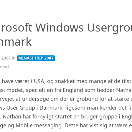
crosoft Windows Usergr
nmark
 2007 in
MINASI TRIP 2007
read
at have været i USA, og snakket med mange af de til
nasi mødet, specielt en fra England som hedder Natha
rvejet at undersøge om der er grobund for at starte 
s User Group i Danmark, ligesom man kender det fr
. Nathan har fornyligt startet en bruger gruppe i En
ge og Mobile messaging. Dette har vist sig at være