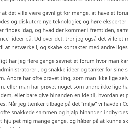
r at det ville være gavnligt for mange, at have et fo
des og diskutere nye teknologier, og høre eksperter
er findes idag, og hvad der kommer i fremtiden, sam
nce” ideer på. Ud over det, tror jeg også det ville et
il at netværke i, og skabe kontakter med andre ligest
ligt har jeg flere gange savnet et forum hvor man 
dministratorer , og snakke ideer og tanker for sine 
. Andre har ofte prøvet ting, som man ikke lige sel
m, eller man har prøvet noget som andre ikke lige h
dem, eller bare give hinanden en ide til, hvordan et 
es. Når jeg tænker tilbage på det ”miljø” vi havde i
i ofte snakkede sammen og hjalp hinanden indbyrdes,
igt hjulpet mig mange gange, og håber på at kunne s