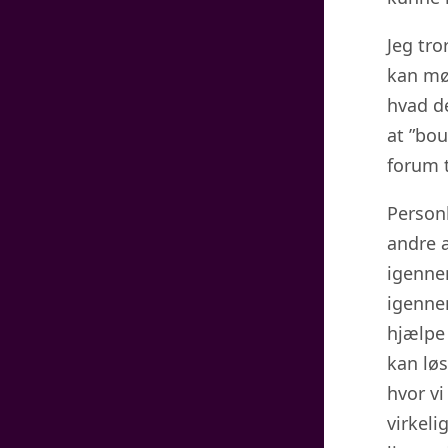
Jeg tro
kan mø
hvad d
at ”bou
forum t
Person
andre a
igennem
igenne
hjælpe 
kan løs
hvor v
virkel