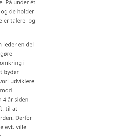
e. På under ét
, og de holder
er talere, og
 leder en del
 gøre
omkring i
t byder
vori udviklere
rimod
 4 år siden,
 til at
rden. Derfor
 evt. ville
k.