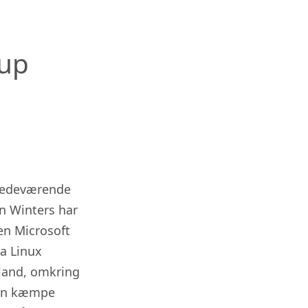
oup
stedeværende
n Winters har
en Microsoft
a Linux
gland, omkring
 en kæmpe