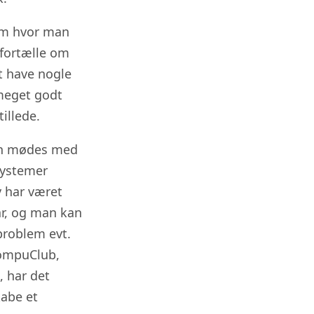
rum hvor man
 fortælle om
t have nogle
 meget godt
illede.
kan mødes med
systemer
v har været
ar, og man kan
problem evt.
 CompuClub,
 har det
kabe et