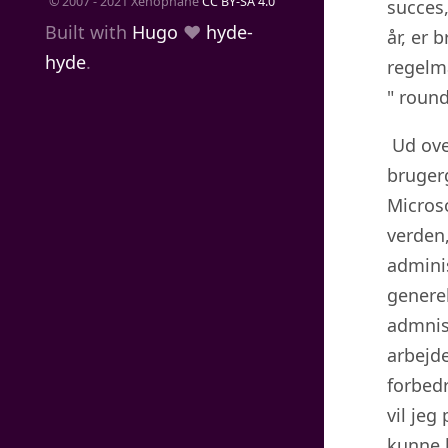
© 2007 - 2021 Xenophane
CC BY-SA 4.0
succes,
Built with
Hugo
❤️
hyde-
år, er 
hyde
.
regelm
" round
Ud ove
brugerg
Micros
verden
adminis
generel
admnist
arbejde
forbed
vil jeg
kunne h