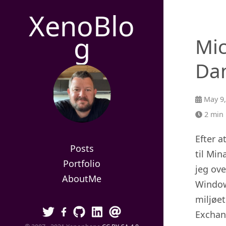
XenoBlo
g
Mi
Da
May 9,
2 min 
Efter 
Posts
til Mi
Portfolio
jeg ove
AboutMe
Window
miljøet
Exchan