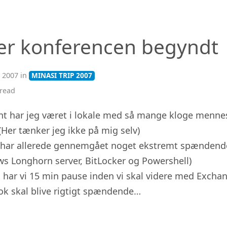
er konferencen begyndt
 2007 in
MINASI TRIP 2007
read
nt har jeg været i lokale med så mange kloge menne
(Her tænker jeg ikke på mig selv)
 har allerede gennemgået noget ekstremt spændend
s Longhorn server, BitLocker og Powershell)
u har vi 15 min pause inden vi skal videre med Excha
ok skal blive rigtigt spændende…