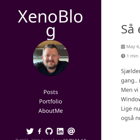
XenoBlo
g
Så 
May 4,
1 min 
Sjælde
gang.. 
Men vi
Posts
Window
Portfolio
Lige n
AboutMe
også n