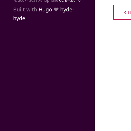
© 2007 - 2021 Xenophane
CC BY-SA 4.0
Built with
Hugo
❤️
hyde-
H
hyde
.