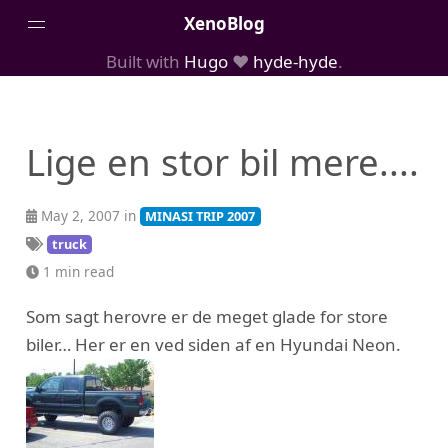
XenoBlog
Built with
Hugo
❤️
hyde-hyde
.
Posts
Portfolio
Lige en stor bil mere....
AboutMe
May 2, 2007 in
MINASI TRIP 2007
truck
1 min read
Som sagt herovre er de meget glade for store
biler… Her er en ved siden af en Hyundai Neon.